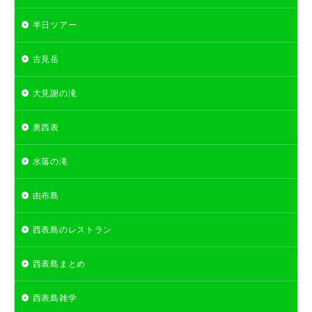
半日ツアー
古見岳
大見謝の滝
奥西表
水落の滝
由布島
西表島のレストラン
西表島まとめ
西表島雑学