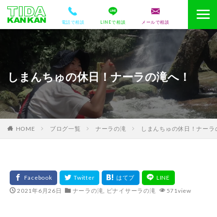
電話で相談
LINEで相談
メールで相談
しまんちゅの休日！ナーラの滝へ！
HOME
ブログ一覧
ナーラの滝
しまんちゅの休日！ナーラ
2021年6月26日
ナーラの滝
,
ピナイサーラの滝
571view