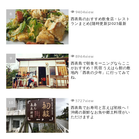
9404view
西表島のおすすめ飲食店・レスト
ランまとめ[随時更新]2025最新
8964view
西表島で朝食モーニングならここ
がおすすめ！民宿 うえはら館の敷
地内「西表の少年」に行ってみて
ね。
5727view
西表島でお寿司と言えば初枝へ！
沖縄の新鮮なお魚や郷土料理がい
ただけますよ