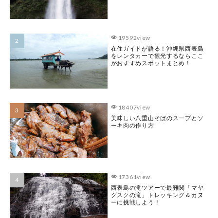
19592view
在住ガイドが語る！沖縄県西表島
をレンタカーで観光するならここ
がおすすめスポットまとめ！
18407view
美味しい八重山そばのスープとソ
ーキ肉の作り方
17361view
西表島の滝ツアーで最難関「マヤ
グスクの滝」トレッキング＆カヌ
ーに挑戦しよう！