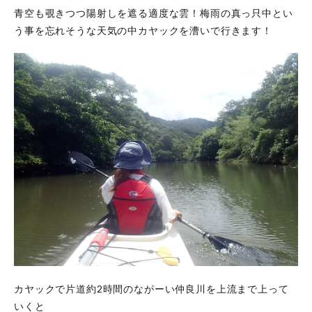
青空も覗きつつ陽射しを遮る適度な雲！梅雨の真っ只中とい
う事を忘れそうな天気の中カヤックを漕いで行きます！
カヤックで片道約2時間のながーい仲良川を上流まで上って
いくと