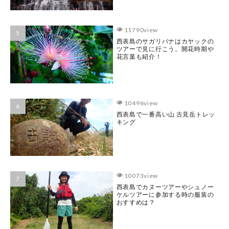
11790view
西表島のサガリバナはカヤックの
ツアーで見に行こう。開花時期や
花言葉も紹介！
10496view
西表島で一番高い山 古見岳トレッ
キング
10073view
西表島でカヌーツアーやシュノー
ケルツアーに参加する時の服装の
おすすめは？