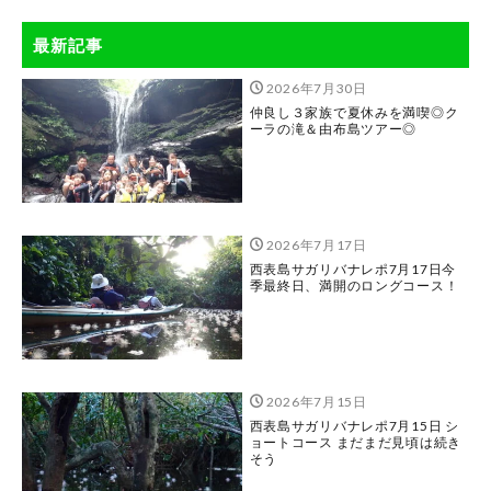
最新記事
2026年7月30日
仲良し３家族で夏休みを満喫◎ク
ーラの滝＆由布島ツアー◎
2026年7月17日
西表島サガリバナレポ7月17日今
季最終日、満開のロングコース！
2026年7月15日
西表島サガリバナレポ7月15日 シ
ョートコース まだまだ見頃は続き
そう