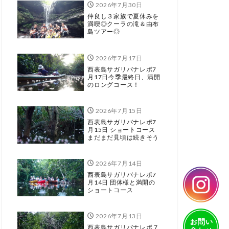
2026年7月30日
仲良し３家族で夏休みを
満喫◎クーラの滝＆由布
島ツアー◎
2026年7月17日
西表島サガリバナレポ7
月17日今季最終日、満開
のロングコース！
2026年7月15日
西表島サガリバナレポ7
月15日 ショートコース
まだまだ見頃は続きそう
2026年7月14日
西表島サガリバナレポ7
月14日 団体様と満開の
ショートコース
2026年7月13日
西表島サガリバナレポ 7