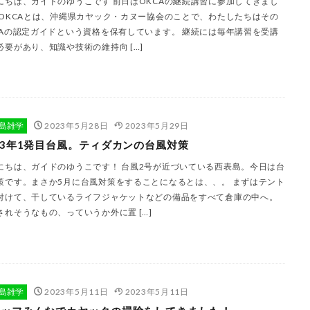
にちは、ガイドのゆうこです 前日はOKCAの継続講習に参加してきまし
 OKCAとは、沖縄県カヤック・カヌー協会のことで、わたしたちはその
CAの認定ガイドという資格を保有しています。 継続には毎年講習を受講
必要があり、知識や技術の維持向 […]
島雑学
2023年5月28日
2023年5月29日
23年1発目台風。ティダカンの台風対策
にちは、ガイドのゆうこです！ 台風2号が近づいている西表島。今日は台
策です。まさか5月に台風対策をすることになるとは、、。 まずはテント
付けて、干しているライフジャケットなどの備品をすべて倉庫の中へ。
されそうなもの、っていうか外に置 […]
島雑学
2023年5月11日
2023年5月11日