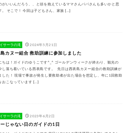
のがいいんだろう、、と頭を抱えているママさんパパさんも多いかと思
す。 そこで！ 今回は子どもさん、家族 […]
イサーラの滝
2024年5月21日
島カヌー組合 救助訓練に参加しました
にちは！ガイドのゆうこです^_^ ゴールデンウィークが終わり、観光の
少し落ち着いている西表島です。 先日は西表島カヌー組合の救助訓練が
ました！ 現場で事故が発生し要救助者が出た場合を想定し、年に1回救助
をおこなっています […]
イサーラの滝
2023年6月2日
ーじゃない日のガイドの1日