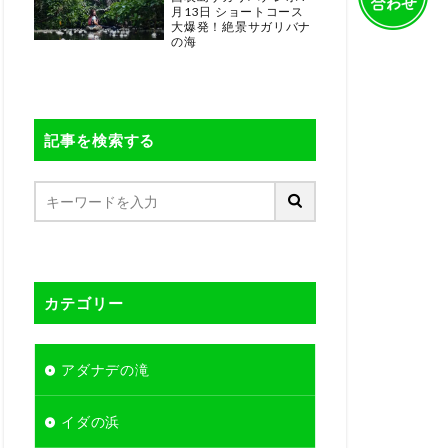
月13日 ショートコース
大爆発！絶景サガリバナ
の海
記事を検索する
カテゴリー
アダナデの滝
イダの浜