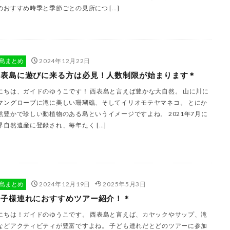
のおすすめ時季と季節ごとの見所につ […]
島まとめ
2024年12月22日
西表島に遊びに来る方は必見！人数制限が始まります＊
にちは、ガイドのゆうこです！ 西表島と言えば豊かな大自然。 山に川に
マングローブに滝に美しい珊瑚礁、そしてイリオモテヤマネコ。 とにか
然豊かで珍しい動植物のある島というイメージですよね。 2021年7月に
界自然遺産に登録され、毎年たく […]
島まとめ
2024年12月19日
2025年5月3日
お子様連れにおすすめツアー紹介！＊
にちは！ガイドのゆうこです。 西表島と言えば、カヤックやサップ、滝
などアクティビティが豊富ですよね。 子ども連れだとどのツアーに参加