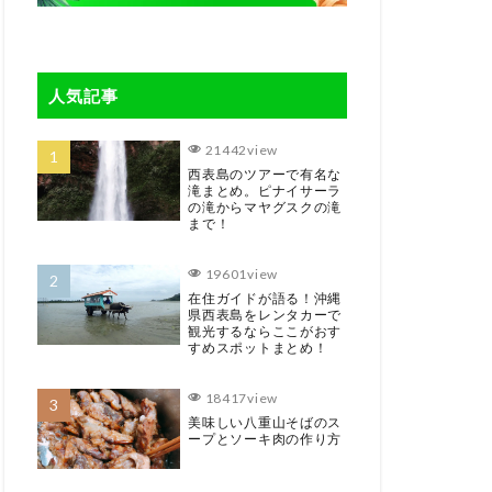
人気記事
21442view
西表島のツアーで有名な
滝まとめ。ピナイサーラ
の滝からマヤグスクの滝
まで！
19601view
在住ガイドが語る！沖縄
県西表島をレンタカーで
観光するならここがおす
すめスポットまとめ！
18417view
美味しい八重山そばのス
ープとソーキ肉の作り方