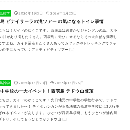
島雑学
2026年1月5日
2026年1月25日
島 ピナイサーラの滝ツアー の気になるトイレ事情
にちは！ガイドのゆうこです。 西表島は緑豊かなジャングルの島。大小
もの川があり滝もたくさん。西表島に遊びに来るならその大自然を満喫し
ですよね。ガイド業者もたくさんあってカヤックやトレッキングでジャ
ルの中に入っていくアクティビティツアー […]
島雑学
2025年11月23日
2025年11月26日
中学校の一大イベント！西表島 テドウ山登頂
にちは、ガイドのゆうこです！ 先日地元の中学校の学校行事で、テドウ
行ってきました〜！ ティダカンカンがある地域の船浦中学校には3大行事
ばれるイベントがあります。 ひとつが西表島横断、もうひとつが浦内川
ダ下り、そしてもうひとつがテドウ山 […]