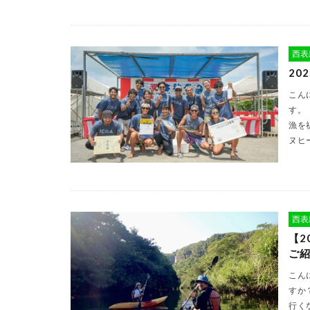
西表
20
こん
す。
漁を
ヌヒー
西表
【2
ご
こん
すか
行く