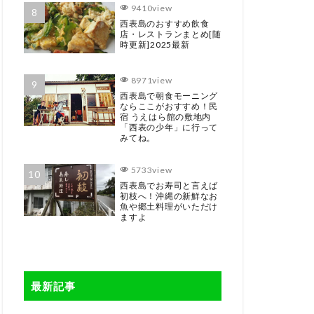
9410view
西表島のおすすめ飲食
店・レストランまとめ[随
時更新]2025最新
8971view
西表島で朝食モーニング
ならここがおすすめ！民
宿 うえはら館の敷地内
「西表の少年」に行って
みてね。
5733view
西表島でお寿司と言えば
初枝へ！沖縄の新鮮なお
魚や郷土料理がいただけ
ますよ
最新記事