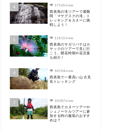
17365view
西表島の滝ツアーで最難
関「マヤグスクの滝」ト
レッキング＆カヌーに挑
戦しよう！
11815view
西表島のサガリバナはカ
ヤックのツアーで見に行
こう。開花時期や花言葉
も紹介！
10504view
西表島で一番高い山 古見
岳トレッキング
10087view
西表島でカヌーツアーや
シュノーケルツアーに参
加する時の服装のおすす
めは？