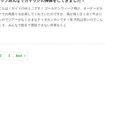
タッフみんなでカヤックの掃除をしてきました！
にちは！ガイドのゆうこです！ ゴールデンウィーク明け、オーナーがカ
クでの島渡りを企画してくれていたのですが、風が強く泣く泣く中止に
たのでツアーがなくひまなティダカンカンです！笑 天気は良いのでこん
こそ、みんなで総出で普段できない作業を […]
2
3
Next