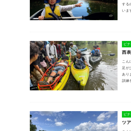
する
いま
ピナ
西表
こん
足が
あり
訓練
ピナ
ツア