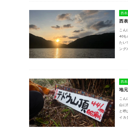
西表
西表
こん
40
たい
ング
西表
地元
こん
山に
と呼
イカ