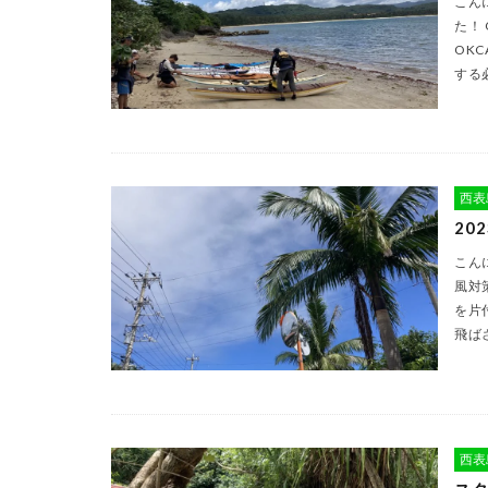
こん
た！
OK
する
西表
20
こん
風対
を片
飛ば
西表