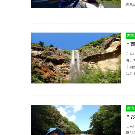
表島
西表
＊
こん
海、
く自
は世
西表
＊
こん
遊び