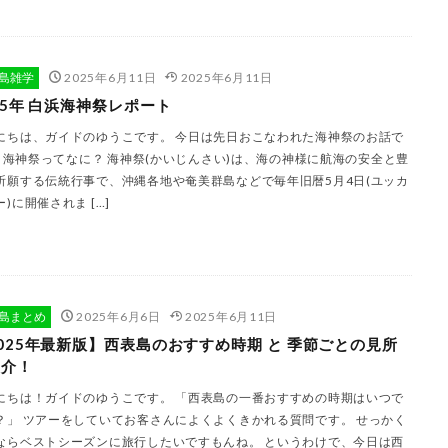
島雑学
2025年6月11日
2025年6月11日
25年 白浜海神祭レポート
にちは、ガイドのゆうこです。 今日は先日おこなわれた海神祭のお話で
 海神祭ってなに？ 海神祭(かいじんさい)は、海の神様に航海の安全と豊
祈願する伝統行事で、沖縄各地や奄美群島などで毎年旧暦5月4日(ユッカ
)に開催されま […]
島まとめ
2025年6月6日
2025年6月11日
025年最新版】西表島のおすすめ時期 と 季節ごとの見所
紹介！
にちは！ガイドのゆうこです。 「西表島の一番おすすめの時期はいつで
？」 ツアーをしていてお客さんによくよくきかれる質問です。 せっかく
ならベストシーズンに旅行したいですもんね。 というわけで、今日は西