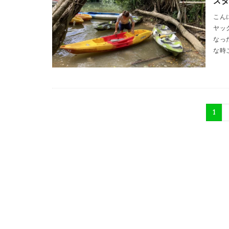
ス
こん
ヤッ
なっ
な時
1