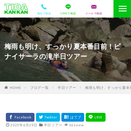
電話で相談
LINEで相談
メールで相談
梅雨も明け、すっかり夏本番目前！ピ
ナイサーラの滝半日ツアー
HOME
ブログ一覧
半日ツアー
梅雨も明け、すっかり夏本
2025年6月29日
半日ツアー
361view