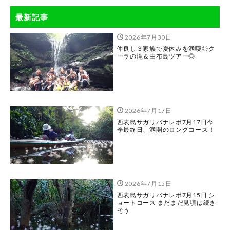
最新記事
2026年7月30日
仲良し３家族で夏休みを満喫◎ク
ーラの滝＆由布島ツアー◎
2026年7月17日
西表島サガリバナレポ7月17日今
季最終日、満開のロングコース！
2026年7月15日
西表島サガリバナレポ7月15日 シ
ョートコース まだまだ見頃は続き
そう