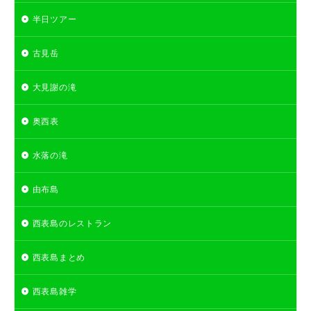
半日ツアー
古見岳
大見謝の滝
奥西表
水落の滝
由布島
西表島のレストラン
西表島まとめ
西表島雑学