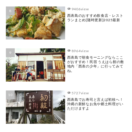
9406view
西表島のおすすめ飲食店・レスト
ランまとめ[随時更新]2025最新
8964view
西表島で朝食モーニングならここ
がおすすめ！民宿 うえはら館の敷
地内「西表の少年」に行ってみて
ね。
5727view
西表島でお寿司と言えば初枝へ！
沖縄の新鮮なお魚や郷土料理がい
ただけますよ