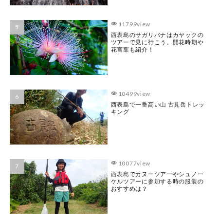
11799view
西表島のサガリバナはカヤックの
ツアーで見に行こう。開花時期や
花言葉も紹介！
10499view
西表島で一番高い山 古見岳トレッ
キング
10077view
西表島でカヌーツアーやシュノー
ケルツアーに参加する時の服装の
おすすめは？