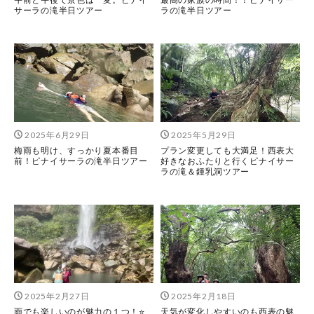
サーラの滝半日ツアー
ラの滝半日ツアー
2025年6月29日
2025年5月29日
梅雨も明け、すっかり夏本番目
プラン変更しても大満足！西表大
前！ピナイサーラの滝半日ツアー
好きなおふたりと行くピナイサー
ラの滝＆鍾乳洞ツアー
2025年2月27日
2025年2月18日
雨でも楽しいのが魅力の１つ！⭐️
天気が変化しやすいのも西表の魅