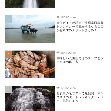
19593view
在住ガイドが語る！沖縄県西表島
をレンタカーで観光するならここ
がおすすめスポットまとめ！
18410view
美味しい八重山そばのスープとソ
ーキ肉の作り方
17361view
西表島の滝ツアーで最難関「マヤ
グスクの滝」トレッキング＆カヌ
ーに挑戦しよう！