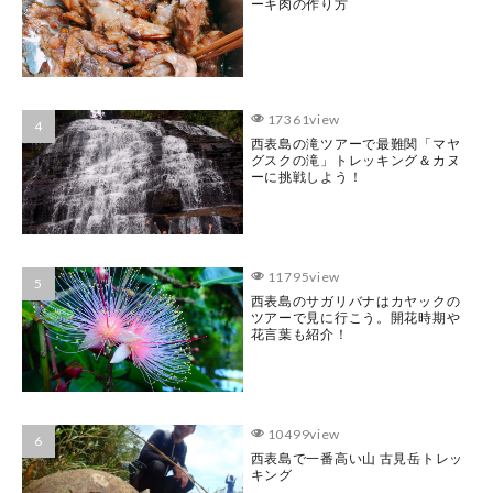
ーキ肉の作り方
17361view
西表島の滝ツアーで最難関「マヤ
グスクの滝」トレッキング＆カヌ
ーに挑戦しよう！
11795view
西表島のサガリバナはカヤックの
ツアーで見に行こう。開花時期や
花言葉も紹介！
10499view
西表島で一番高い山 古見岳トレッ
キング