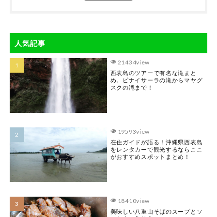
人気記事
21434view
西表島のツアーで有名な滝まと
め。ピナイサーラの滝からマヤグ
スクの滝まで！
19593view
在住ガイドが語る！沖縄県西表島
をレンタカーで観光するならここ
がおすすめスポットまとめ！
18410view
美味しい八重山そばのスープとソ