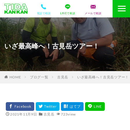
電話で相談
LINEで相談
メールで相談
いざ最高峰へ！古見岳ツアー！
HOME
ブログ一覧
古見岳
いざ最高峰へ！古見岳ツアー！
2021年11月9日
古見岳
723view