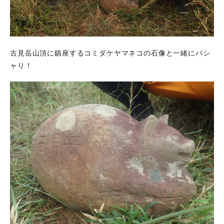
古見岳山頂に鎮座するコミダケヤマネコの石像と一緒にパシ
ャり！