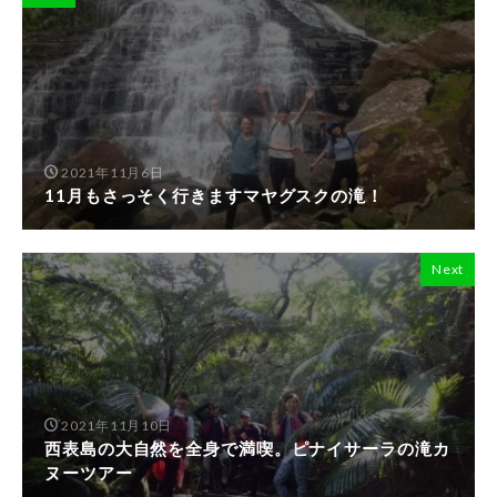
2021年11月6日
11月もさっそく行きますマヤグスクの滝！
Next
2021年11月10日
西表島の大自然を全身で満喫。ピナイサーラの滝カ
ヌーツアー