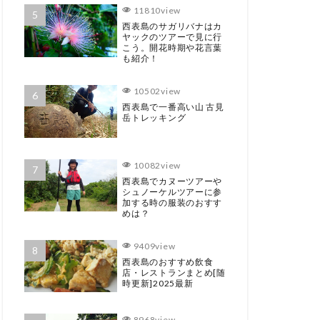
11810view
西表島のサガリバナはカ
ヤックのツアーで見に行
こう。開花時期や花言葉
も紹介！
10502view
西表島で一番高い山 古見
岳トレッキング
10082view
西表島でカヌーツアーや
シュノーケルツアーに参
加する時の服装のおすす
めは？
9409view
西表島のおすすめ飲食
店・レストランまとめ[随
時更新]2025最新
8968view