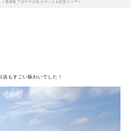
！！西表島 アダナデの滝 カヤック＆沢登りツアー
白浜もすごい賑わいでした！