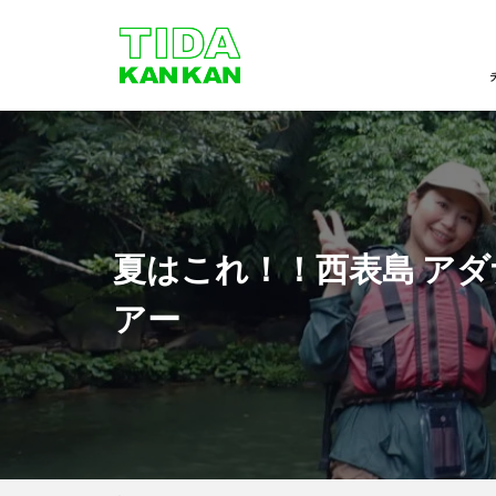
夏はこれ！！西表島 アダ
アー