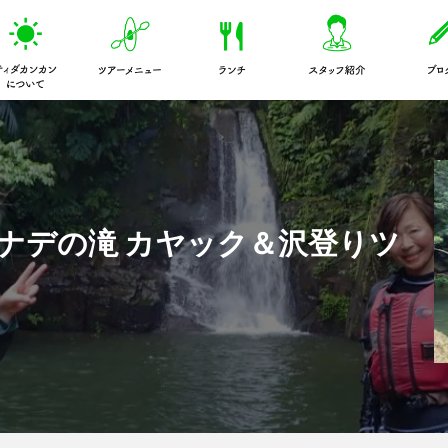
ティダカンカンについて
アクティビティツアーメニュー
ランチのこだわり
スタッフ
ナデの滝 カヤック＆沢登りツ