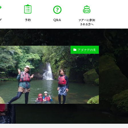
について
ブログ一覧ページ
予約
よくあるご質問
ツアー参加され
アダナデの滝