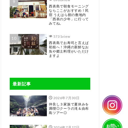
西表島で朝食モーニング
ならここがおすすめ！民
宿 うえはら館の敷地内
「西表の少年」に行って
みてね。
5731view
西表島でお寿司と言えば
初枝へ！沖縄の新鮮なお
魚や郷土料理がいただけ
ますよ
最新記事
2026年7月30日
仲良し３家族で夏休みを
満喫◎クーラの滝＆由布
島ツアー◎
2026年7月17日