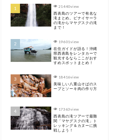
21440view
西表島のツアーで有名な
滝まとめ。ピナイサーラ
の滝からマヤグスクの滝
まで！
19601view
在住ガイドが語る！沖縄
県西表島をレンタカーで
観光するならここがおす
すめスポットまとめ！
18416view
美味しい八重山そばのス
ープとソーキ肉の作り方
17363view
西表島の滝ツアーで最難
関「マヤグスクの滝」ト
レッキング＆カヌーに挑
戦しよう！