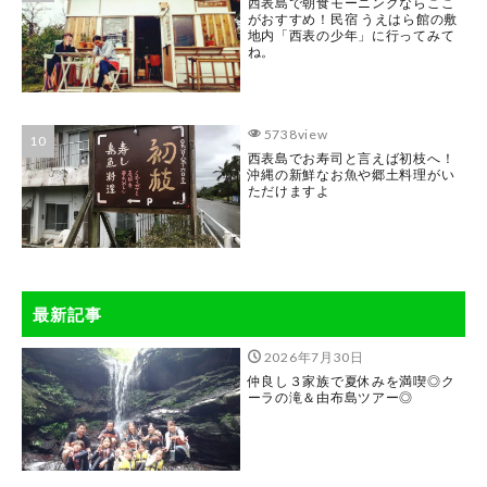
西表島で朝食モーニングならここ
がおすすめ！民宿 うえはら館の敷
地内「西表の少年」に行ってみて
ね。
5738view
西表島でお寿司と言えば初枝へ！
沖縄の新鮮なお魚や郷土料理がい
ただけますよ
最新記事
2026年7月30日
仲良し３家族で夏休みを満喫◎ク
ーラの滝＆由布島ツアー◎