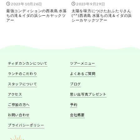
2023年10月26日
2023年9月29日
最強コンディションの西表島 水落
太陽を味方につけたおふたりさん
ちの滝＆イダの浜シーカヤックツ
(^^)西表島 水落ちの滝＆イダの浜
アー
シーカヤックツアー
ティダカンカンについて
ツアーメニュー
ランチのこだわり
よくあるご質問
スタッフについて
ブログ
アクセス
思い出写真プレゼント
ご参加の方へ
予約
お問い合わせ
会社概要
プライバシーポリシー