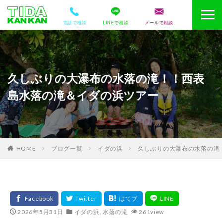
電話で相談
LINEで相談
メールで相談
久しぶりの大瀑布の水落の滝！！西表
島水落の滝＆イダの浜ツアー
HOME
ブログ一覧
イダの浜
久しぶりの大瀑布の水落の滝
2026年5月31日
イダの浜
,
水落の滝
261view