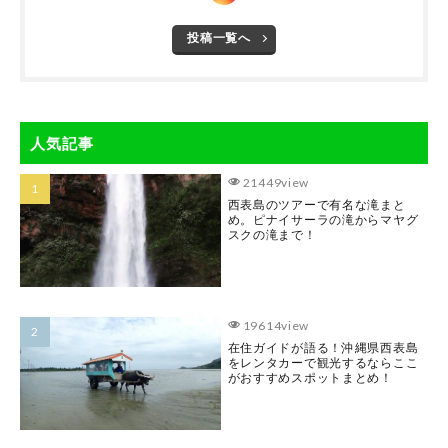
投稿一覧へ
人気記事
21449view
西表島のツアーで有名な滝まと
め。ピナイサーラの滝からマヤグ
スクの滝まで！
19614view
在住ガイドが語る！沖縄県西表島
をレンタカーで観光するならここ
がおすすめスポットまとめ！