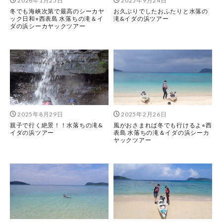
2026年1月25日
2025年9月24日
冬でも海峡次第で最高のシーカヤ
お久ぶりでしたおふたりと水落の
ック日和⭐︎西表島 水落ちの滝＆イ
滝&イダの浜ツアー
ダの浜シーカヤックツアー
2025年8月29日
2025年2月26日
親子で行く絶景！！水落ちの滝&
風がおさまれば冬でも行けるよ⭐︎西
イダの浜ツアー
表島 水落ちの滝＆イダの浜シーカ
ヤックツアー