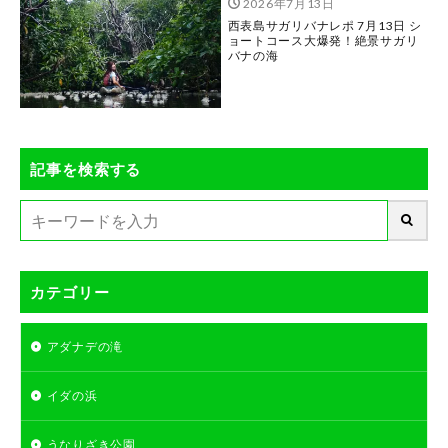
2026年7月13日
西表島サガリバナレポ 7月13日 シ
ョートコース大爆発！絶景サガリ
バナの海
記事を検索する
カテゴリー
アダナデの滝
イダの浜
うなりざき公園