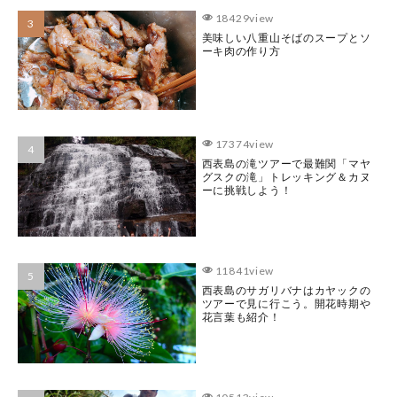
18429view
美味しい八重山そばのスープとソ
ーキ肉の作り方
17374view
西表島の滝ツアーで最難関「マヤ
グスクの滝」トレッキング＆カヌ
ーに挑戦しよう！
11841view
西表島のサガリバナはカヤックの
ツアーで見に行こう。開花時期や
花言葉も紹介！