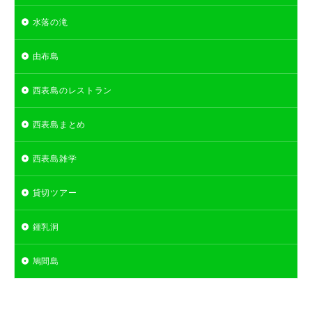
水落の滝
由布島
西表島のレストラン
西表島まとめ
西表島雑学
貸切ツアー
鍾乳洞
鳩間島