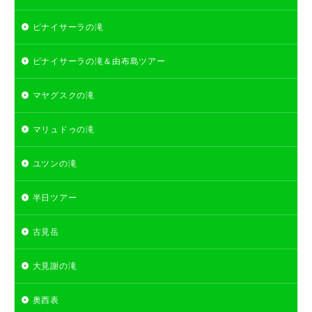
ピナイサーラの滝
ピナイサーラの滝＆由布島ツアー
マヤグスクの滝
マリュドゥの滝
ユツンの滝
半日ツアー
古見岳
大見謝の滝
奥西表