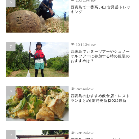
10513view
西表島で一番高い山 古見岳トレッ
キング
10113view
西表島でカヌーツアーやシュノー
ケルツアーに参加する時の服装の
おすすめは？
9424view
西表島のおすすめ飲食店・レスト
ランまとめ[随時更新]2025最新
8989view