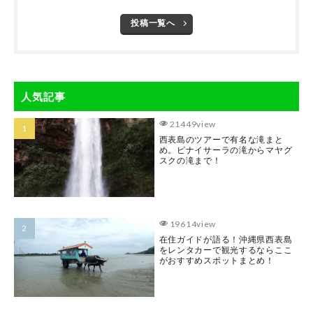
投稿一覧へ
人気記事
21449view
西表島のツアーで有名な滝まと
め。ピナイサーラの滝からマヤグ
スクの滝まで！
19614view
在住ガイドが語る！沖縄県西表島
をレンタカーで観光するならここ
がおすすめスポットまとめ！