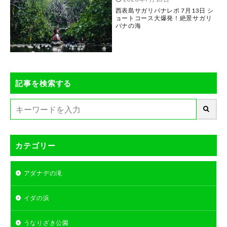
西表島サガリバナレポ 7月13日 シ
ョートコース大爆発！絶景サガリ
バナの海
記事を検索する
カテゴリー
アダナデの滝
イダの浜
うなりざき公園