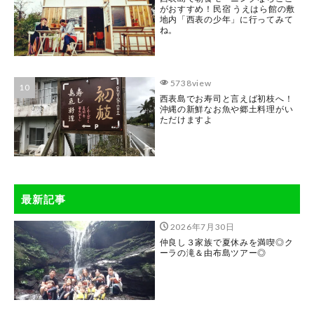
がおすすめ！民宿 うえはら館の敷
地内「西表の少年」に行ってみて
ね。
5738view
西表島でお寿司と言えば初枝へ！
沖縄の新鮮なお魚や郷土料理がい
ただけますよ
最新記事
2026年7月30日
仲良し３家族で夏休みを満喫◎ク
ーラの滝＆由布島ツアー◎