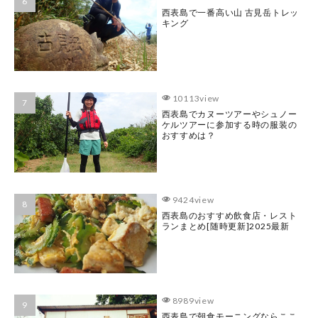
西表島で一番高い山 古見岳トレッ
キング
10113view
西表島でカヌーツアーやシュノー
ケルツアーに参加する時の服装の
おすすめは？
9424view
西表島のおすすめ飲食店・レスト
ランまとめ[随時更新]2025最新
8989view
西表島で朝食モーニングならここ