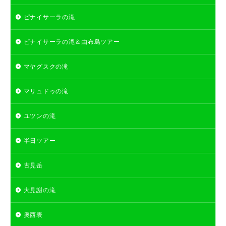
ピナイサーラの滝
ピナイサーラの滝＆由布島ツアー
マヤグスクの滝
マリュドゥの滝
ユツンの滝
半日ツアー
古見岳
大見謝の滝
奥西表