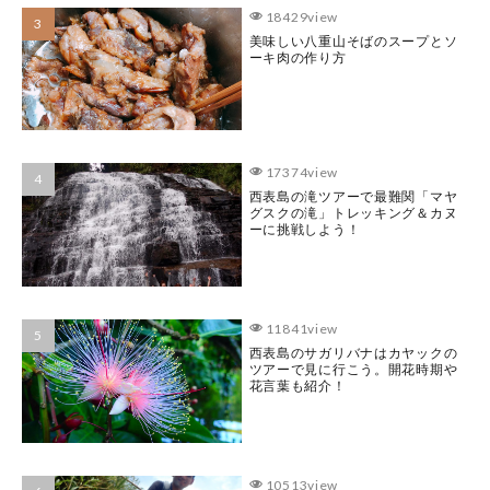
18429view
美味しい八重山そばのスープとソ
ーキ肉の作り方
17374view
西表島の滝ツアーで最難関「マヤ
グスクの滝」トレッキング＆カヌ
ーに挑戦しよう！
11841view
西表島のサガリバナはカヤックの
ツアーで見に行こう。開花時期や
花言葉も紹介！
10513view