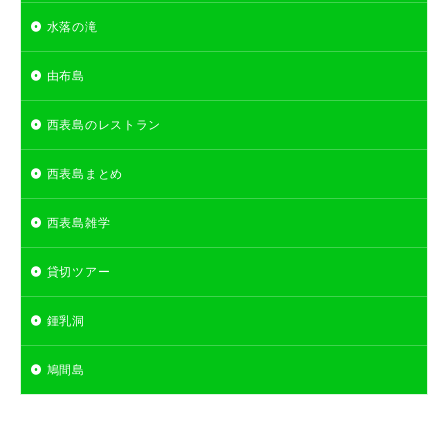
水落の滝
由布島
西表島のレストラン
西表島まとめ
西表島雑学
貸切ツアー
鍾乳洞
鳩間島