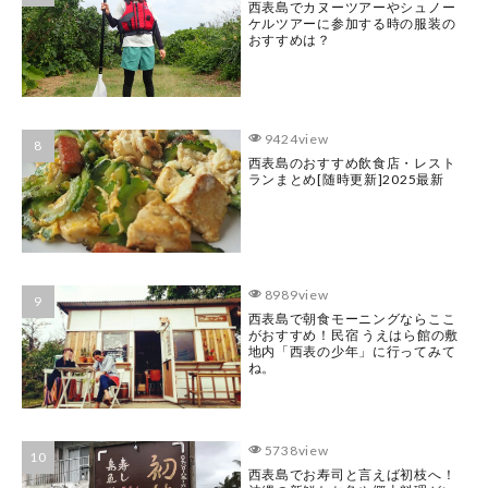
西表島でカヌーツアーやシュノー
ケルツアーに参加する時の服装の
おすすめは？
9424view
西表島のおすすめ飲食店・レスト
ランまとめ[随時更新]2025最新
8989view
西表島で朝食モーニングならここ
がおすすめ！民宿 うえはら館の敷
地内「西表の少年」に行ってみて
ね。
5738view
西表島でお寿司と言えば初枝へ！