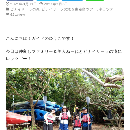
2021年3月31日
2021年5月8日
ピナイサーラの滝
,
ピナイサーラの滝＆由布島ツアー
,
半日ツアー
621view
こんにちは！ガイドのゆうこです！
今日は仲良しファミリー＆美人ねーねとピナイサーラの滝に
レッツゴー！