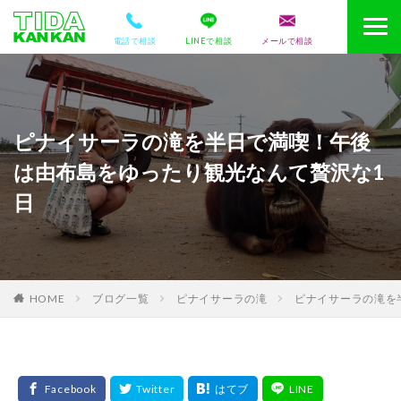
電話で相談
LINEで相談
メールで相談
ピナイサーラの滝を半日で満喫！午後
は由布島をゆったり観光なんて贅沢な1
日
HOME
ブログ一覧
ピナイサーラの滝
ピナイサーラの滝を