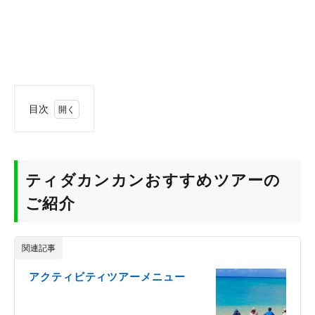
目次
1
テ
ィ
ダ
ティダカンカンおすすめツアーの
カ
ン
ご紹介
カ
ン
お
す
関連記事
す
め
アクティビティツアーメニュー
ツ
ア
ー