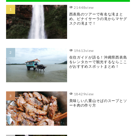
21448view
西表島のツアーで有名な滝まと
め。ピナイサーラの滝からマヤグ
スクの滝まで！
19613view
在住ガイドが語る！沖縄県西表島
をレンタカーで観光するならここ
がおすすめスポットまとめ！
18429view
美味しい八重山そばのスープとソ
ーキ肉の作り方