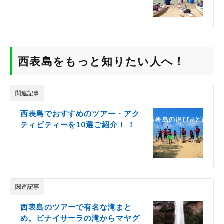
の
ご
紹
介
2
西表
西表島をもっと知りたい人へ！
島を
もっ
と知
りた
関連記事
い人
へ！
西表島でおすすめのツアー・アク
ティビティーを10選ご紹介！ ！
関連記事
西表島のツアーで有名な滝まと
め。ピナイサーラの滝からマヤグ