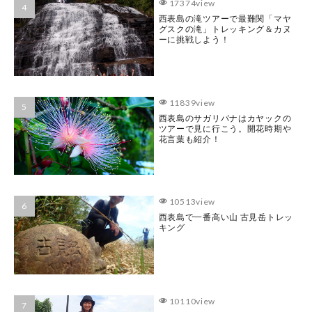
17374view
西表島の滝ツアーで最難関「マヤ
グスクの滝」トレッキング＆カヌ
ーに挑戦しよう！
11839view
西表島のサガリバナはカヤックの
ツアーで見に行こう。開花時期や
花言葉も紹介！
10513view
西表島で一番高い山 古見岳トレッ
キング
10110view