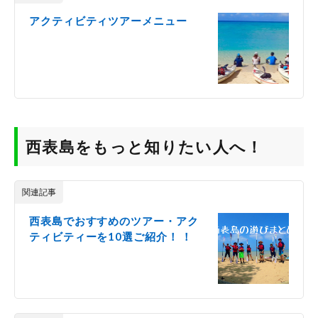
め
アクティビティツアーメニュー
ツ
ア
ー
の
ご
紹
介
2
西表
西表島をもっと知りたい人へ！
島を
もっ
と知
りた
関連記事
い人
へ！
西表島でおすすめのツアー・アク
ティビティーを10選ご紹介！ ！