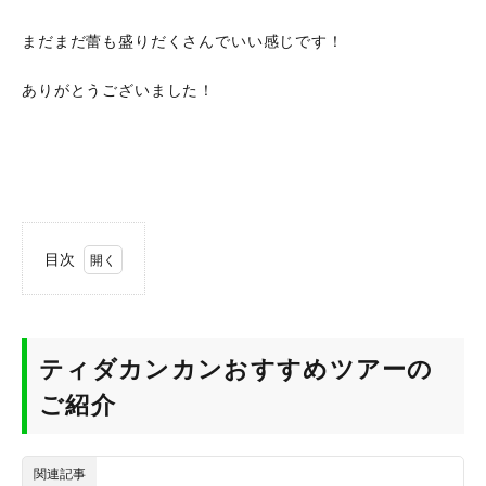
まだまだ蕾も盛りだくさんでいい感じです！
ありがとうございました！
目次
1
テ
ィ
ダ
ティダカンカンおすすめツアーの
カ
ン
ご紹介
カ
ン
お
す
関連記事
す