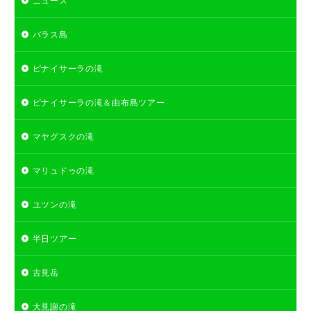
ニュース
バラス島
ピナイサーラの滝
ピナイサーラの滝＆由布島ツアー
マヤグスクの滝
マリュドゥの滝
ユツンの滝
半日ツアー
古見岳
大見謝の滝