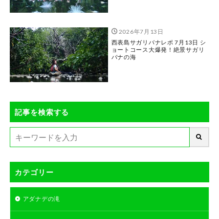
2026年7月13日
西表島サガリバナレポ 7月13日 シ
ョートコース大爆発！絶景サガリ
バナの海
記事を検索する
カテゴリー
アダナデの滝