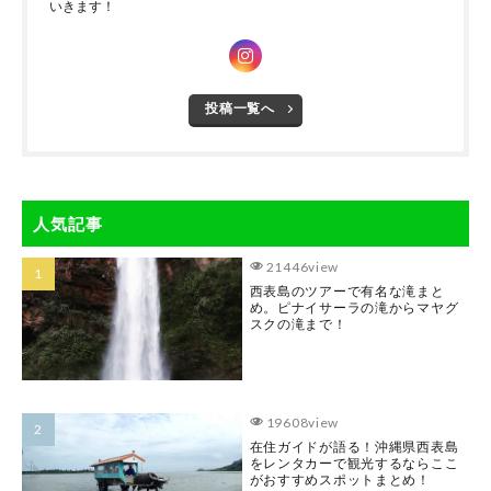
いきます！
投稿一覧へ
人気記事
21446view
西表島のツアーで有名な滝まと
め。ピナイサーラの滝からマヤグ
スクの滝まで！
19608view
在住ガイドが語る！沖縄県西表島
をレンタカーで観光するならここ
がおすすめスポットまとめ！