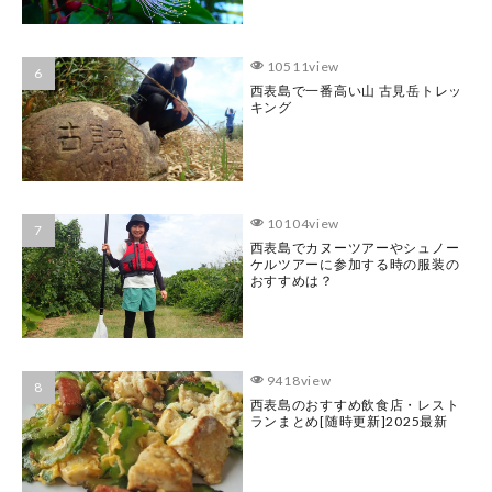
10511view
西表島で一番高い山 古見岳トレッ
キング
10104view
西表島でカヌーツアーやシュノー
ケルツアーに参加する時の服装の
おすすめは？
9418view
西表島のおすすめ飲食店・レスト
ランまとめ[随時更新]2025最新