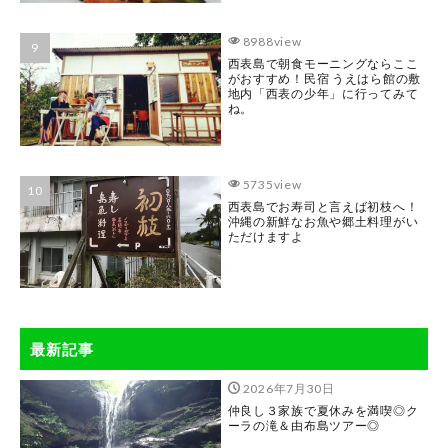
8988view
西表島で朝食モーニングならここ
がおすすめ！民宿 うえはら館の敷
地内「西表の少年」に行ってみて
ね。
5735view
西表島でお寿司と言えば初枝へ！
沖縄の新鮮なお魚や郷土料理がい
ただけますよ
最新記事
2026年7月30日
仲良し３家族で夏休みを満喫◎ク
ーラの滝＆由布島ツアー◎