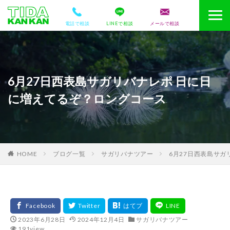
電話で相談
LINEで相談
メールで相談
6月27日西表島サガリバナレポ 日に日
に増えてるぞ？ロングコース
HOME
ブログ一覧
サガリバナツアー
6月27日西表島サ
2023年6月28日
2024年12月4日
サガリバナツアー
191view