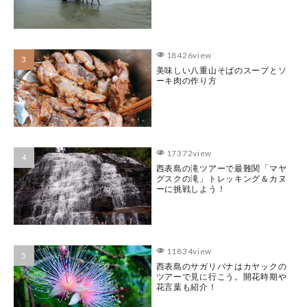
18426view
美味しい八重山そばのスープとソ
ーキ肉の作り方
17372view
西表島の滝ツアーで最難関「マヤ
グスクの滝」トレッキング＆カヌ
ーに挑戦しよう！
11834view
西表島のサガリバナはカヤックの
ツアーで見に行こう。開花時期や
花言葉も紹介！