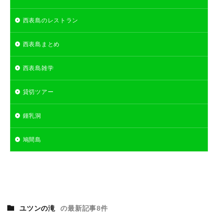
西表島のレストラン
西表島まとめ
西表島雑学
貸切ツアー
鍾乳洞
鳩間島
ユツンの滝
の最新記事8件