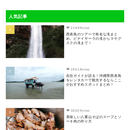
人気記事
21449view
西表島のツアーで有名な滝まと
め。ピナイサーラの滝からマヤグ
スクの滝まで！
19614view
在住ガイドが語る！沖縄県西表島
をレンタカーで観光するならここ
がおすすめスポットまとめ！
18429view
美味しい八重山そばのスープとソ
ーキ肉の作り方