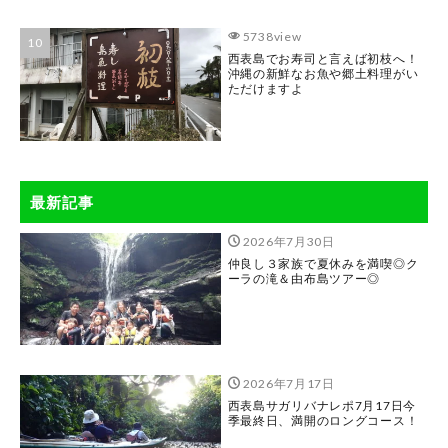
5738view
西表島でお寿司と言えば初枝へ！
沖縄の新鮮なお魚や郷土料理がい
ただけますよ
最新記事
2026年7月30日
仲良し３家族で夏休みを満喫◎ク
ーラの滝＆由布島ツアー◎
2026年7月17日
西表島サガリバナレポ7月17日今
季最終日、満開のロングコース！