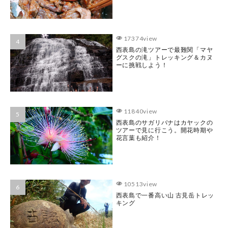
17374view
西表島の滝ツアーで最難関「マヤ
グスクの滝」トレッキング＆カヌ
ーに挑戦しよう！
11840view
西表島のサガリバナはカヤックの
ツアーで見に行こう。開花時期や
花言葉も紹介！
10513view
西表島で一番高い山 古見岳トレッ
キング