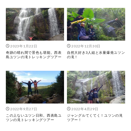
2023年1月22日
2022年12月30日
奇跡の晴れ間で景色も堪能。西表
自然大好き3人組と水量爆発ユツン
島ユツンの滝トレッキングツアー
の滝！
2022年9月27日
2022年4月29日
この上ないユツン日和。西表島ユ
ジャングルてくてく！ユツンの滝
ツンの滝トレッキングツアー
ツアー！