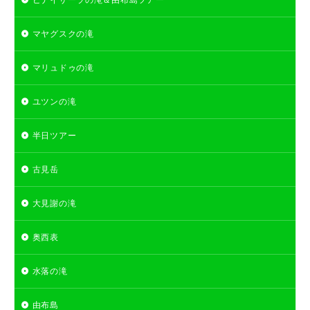
マヤグスクの滝
マリュドゥの滝
ユツンの滝
半日ツアー
古見岳
大見謝の滝
奥西表
水落の滝
由布島