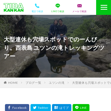
電話で相談
LINEで相談
メールで相談
大型連休も穴場スポットでのーんび
り。西表島 ユツンの滝トレッキングツ
アー
HOME
ブログ一覧
ユツンの滝
大型連休も穴場スポットで