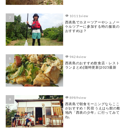
10111view
西表島でカヌーツアーやシュノー
ケルツアーに参加する時の服装の
おすすめは？
9424view
西表島のおすすめ飲食店・レスト
ランまとめ[随時更新]2025最新
8989view
西表島で朝食モーニングならここ
がおすすめ！民宿 うえはら館の敷
地内「西表の少年」に行ってみて
ね。