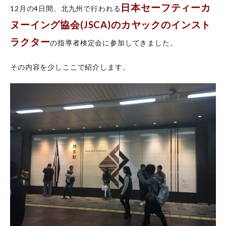
ラクタ
日本セーフティーカ
12月の4日間、北九州で行われる
ー資格
ヌーイング協会(JSCA)のカヤックのインスト
2
カ
ラクター
の指導者検定会に参加してきました。
ヤ
ッ
その内容を少しここで紹介します。
ク
の
イ
ン
ス
ト
ラ
ク
タ
ー
資
格
の
座
学
ス
タ
ー