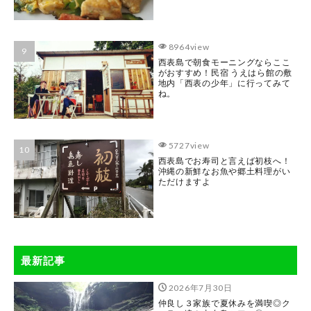
8964view
西表島で朝食モーニングならここ
がおすすめ！民宿 うえはら館の敷
地内「西表の少年」に行ってみて
ね。
5727view
西表島でお寿司と言えば初枝へ！
沖縄の新鮮なお魚や郷土料理がい
ただけますよ
最新記事
2026年7月30日
仲良し３家族で夏休みを満喫◎ク