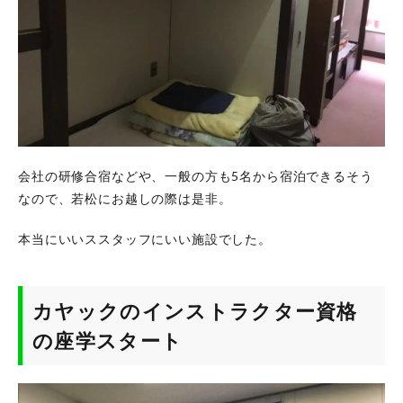
は
こ
ち
ら
か
ら
会社の研修合宿などや、一般の方も5名から宿泊できるそう
なので、若松にお越しの際は是非。
本当にいいススタッフにいい施設でした。
カヤックのインストラクター資格
の座学スタート