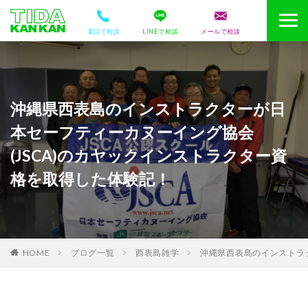
電話で相談
LINEで相談
メールで相談
沖縄県西表島のインストラクターが日
本セーフティーカヌーイング協会
(JSCA)のカヤックインストラクター資
格を取得した体験記！
HOME
ブログ一覧
西表島雑学
沖縄県西表島のインストラ