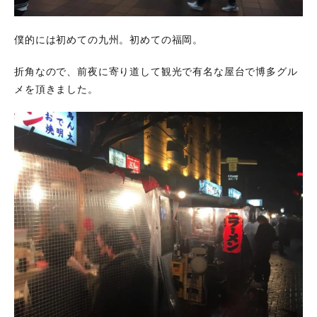
ト
3
僕的には初めての九州。初めての福岡。
日本セ
ーフテ
ィーカ
折角なので、前夜に寄り道して観光で有名な屋台で博多グル
ヌーイ
メを頂きました。
ング協
会
(JSCA)
テキス
ト内容
を説明
します
4
カ
ヤ
ッ
ク
イ
ン
ス
ト
ラ