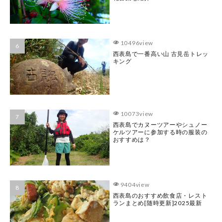
10496view
西表島で一番高い山 古見岳トレッ
キング
10073view
西表島でカヌーツアーやシュノー
ケルツアーに参加する時の服装の
おすすめは？
9404view
西表島のおすすめ飲食店・レスト
ランまとめ[随時更新]2025最新