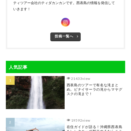
ティツアー会社のティダカンカンです。西表島の情報を発信して
いきます！
投稿一覧へ
人気記事
21433view
西表島のツアーで有名な滝まと
め。ピナイサーラの滝からマヤグ
スクの滝まで！
19592view
在住ガイドが語る！沖縄県西表島