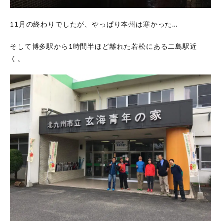
ク
タ
ー
11月の終わりでしたが、やっぱり本州は寒かった…
資
格
そして博多駅から1時間半ほど離れた若松にある二島駅近
の
実
く。
技
講
習
が
ス
タ
ー
ト
5
カ
ヤ
ッ
ク
イ
ン
ス
ト