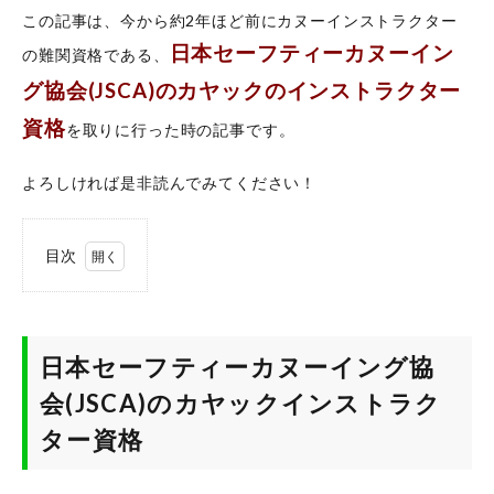
この記事は、今から約2年ほど前にカヌーインストラクター
日本セーフティーカヌーイン
の難関資格である、
グ協会(JSCA)
のカヤックのインストラクター
資格
を取りに行った時の記事です。
よろしければ是非読んでみてください！
目次
1
日本セ
ーフテ
ィーカ
日本セーフティーカヌーイング協
ヌーイ
ング協
会(JSCA)のカヤックインストラク
会
(JSCA)
ター資格
のカヤ
ックイ
ンスト