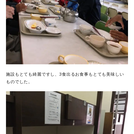
資
格！
無事
合格
した
ー！
7
カ
ヤ
ッ
ク
イ
ン
施設もとても綺麗ですし、3食出るお食事もとても美味しい
ス
ものでした。
ト
ラ
ク
タ
ー
取
得
や
申
込