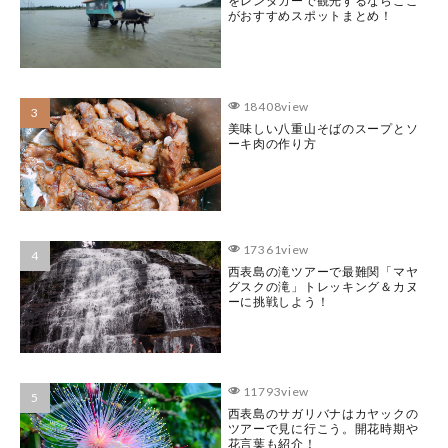
をレンタカーで観光するならここ
がおすすめスポットまとめ！
18408view
美味しい八重山そばのスープとソ
ーキ肉の作り方
17361view
西表島の滝ツアーで最難関「マヤ
グスクの滝」トレッキング＆カヌ
ーに挑戦しよう！
11793view
西表島のサガリバナはカヤックの
ツアーで見に行こう。開花時期や
花言葉も紹介！