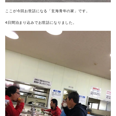
ラ
ク
ここが今回お世話になる「玄海青年の家」です。
タ
ー
資
4日間泊まり込みでお世話になりました。
格
の
申
し
込
み
か
ら
取
得
ま
で
6
カヤ
ック
イン
スト
ラク
ター