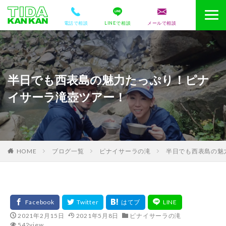
電話で相談
LINEで相談
メールで相談
半日でも西表島の魅力たっぷり！ピナ
イサーラ滝壺ツアー！
HOME
ブログ一覧
ピナイサーラの滝
半日でも西表島の魅
2021年2月15日
2021年5月8日
ピナイサーラの滝
542view