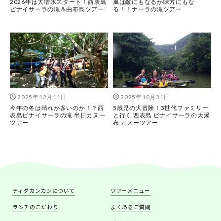
2026年は大増水スタート！西表島
風は敵にもなるが味方にもな
ピナイサーラの滝＆由布島ツアー
る！！ナーラの滝ツアー
2025年12月11日
2025年10月31日
今年の冬は晴れが多いのか！？西
5歳児の大冒険！3世代ファミリー
表島ピナイサーラの滝 半日カヌー
と行く 西表島 ピナイサーラの大瀑
ツアー
布 カヌーツアー
ティダカンカンについて
ツアーメニュー
ランチのこだわり
よくあるご質問