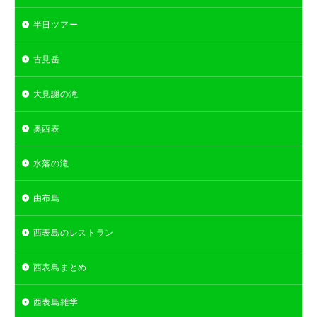
半日ツアー
古見岳
大見謝の滝
奥西表
水落の滝
由布島
西表島のレストラン
西表島まとめ
西表島雑学