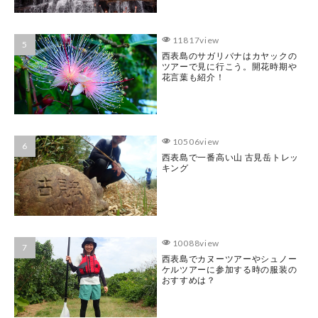
11817view
西表島のサガリバナはカヤックの
ツアーで見に行こう。開花時期や
花言葉も紹介！
10506view
西表島で一番高い山 古見岳トレッ
キング
10088view
西表島でカヌーツアーやシュノー
ケルツアーに参加する時の服装の
おすすめは？