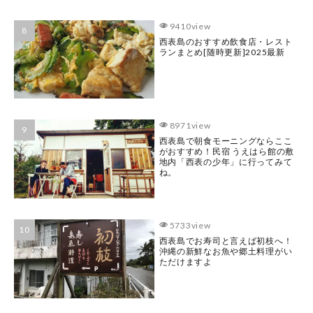
9410view
西表島のおすすめ飲食店・レスト
ランまとめ[随時更新]2025最新
8971view
西表島で朝食モーニングならここ
がおすすめ！民宿 うえはら館の敷
地内「西表の少年」に行ってみて
ね。
5733view
西表島でお寿司と言えば初枝へ！
沖縄の新鮮なお魚や郷土料理がい
ただけますよ