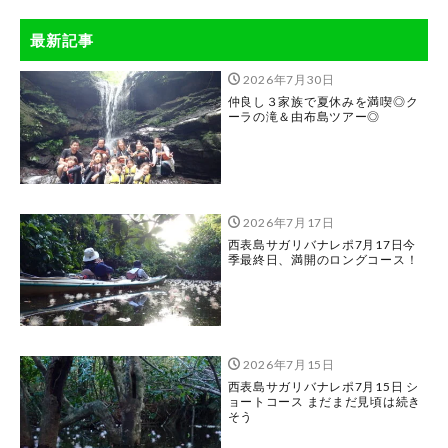
最新記事
2026年7月30日
仲良し３家族で夏休みを満喫◎ク
ーラの滝＆由布島ツアー◎
2026年7月17日
西表島サガリバナレポ7月17日今
季最終日、満開のロングコース！
2026年7月15日
西表島サガリバナレポ7月15日 シ
ョートコース まだまだ見頃は続き
そう