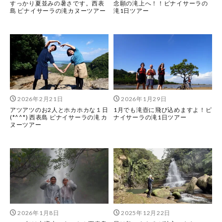
すっかり夏並みの暑さです。西表
念願の滝上へ！！ピナイサーラの
島 ピナイサーラの滝カヌーツアー
滝1日ツアー
2026年2月21日
2026年1月29日
アツアツのお2人とホカホカな１日
1月でも滝壺に飛び込めますよ！ピ
(*^^*) 西表島 ピナイサーラの滝 カ
ナイサーラの滝1日ツアー
ヌーツアー
2026年1月8日
2025年12月22日