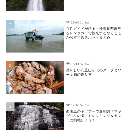
19605view
在住ガイドが語る！沖縄県西表島
をレンタカーで観光するならここ
がおすすめスポットまとめ！
18418view
美味しい八重山そばのスープとソ
ーキ肉の作り方
17366view
西表島の滝ツアーで最難関「マヤ
グスクの滝」トレッキング＆カヌ
ーに挑戦しよう！