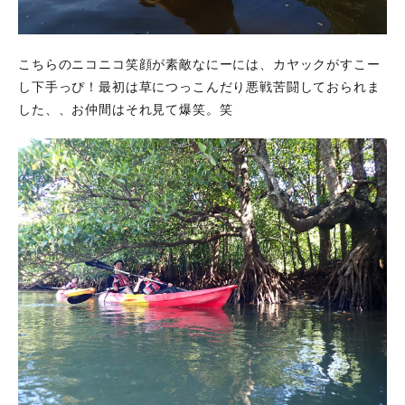
ン
カ
ン
お
こちらのニコニコ笑顔が素敵なにーには、カヤックがすこー
す
し下手っぴ！最初は草につっこんだり悪戦苦闘しておられま
す
め
した、、お仲間はそれ見て爆笑。笑
ツ
ア
ー
の
ご
紹
介
3
西表
島を
もっ
と知
りた
い人
へ！