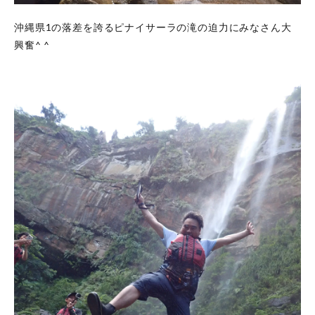
沖縄県1の落差を誇るピナイサーラの滝の迫力にみなさん大
興奮^ ^