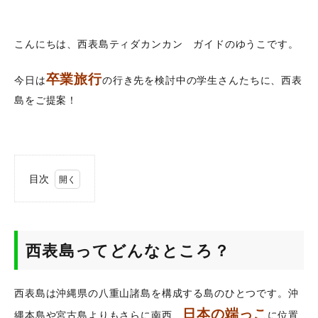
こんにちは、西表島ティダカンカン ガイドのゆうこです。
卒業旅行
今日は
の行き先を検討中の学生さんたちに、西表
島をご提案！
目次
1
西表
島っ
てど
西表島ってどんなところ？
んな
とこ
ろ？
西表島は沖縄県の八重山諸島を構成する島のひとつです。沖
2
西表
日本の端っこ
縄本島や宮古島よりもさらに南西、
に位置