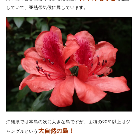
島に
していて、亜熱帯気候に属しています。
はど
うや
って
行く
の？
3
卒
業
旅
行
に
西
表
島
が
お
す
す
め
の
沖縄県では本島の次に大きな島ですが、面積の90％以上はジ
理
由
大自然の島！
ャングルという