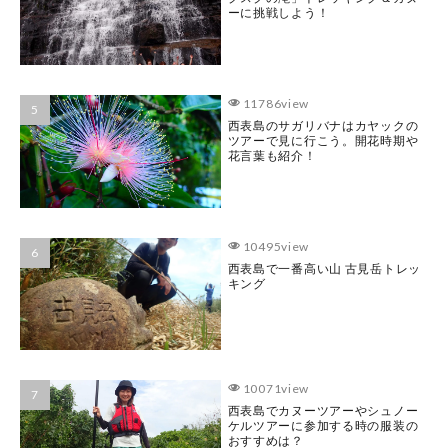
ーに挑戦しよう！
11786view
西表島のサガリバナはカヤックの
ツアーで見に行こう。開花時期や
花言葉も紹介！
10495view
西表島で一番高い山 古見岳トレッ
キング
10071view
西表島でカヌーツアーやシュノー
ケルツアーに参加する時の服装の
おすすめは？