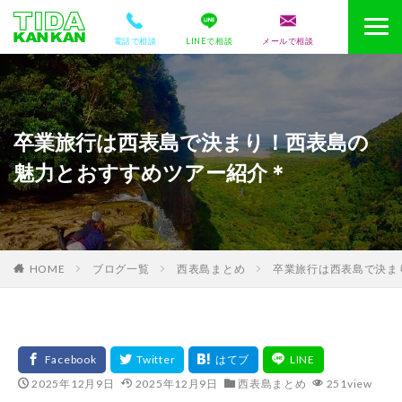
電話で相談
LINEで相談
メールで相談
卒業旅行は西表島で決まり！西表島の
魅力とおすすめツアー紹介＊
HOME
ブログ一覧
西表島まとめ
卒業旅行は西表島で決ま
2025年12月9日
2025年12月9日
西表島まとめ
251view