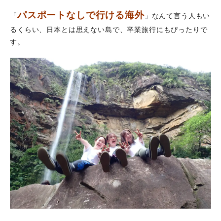
4
卒
パスポートなしで行ける海外
「
」なんて言う人もい
業
るくらい、日本とは思えない島で、卒業旅行にもぴったりで
旅
行
す。
に
お
す
す
め
の
ツ
ア
ー
5
グル
ープ
や団
体で
も参
加で
きる
の？