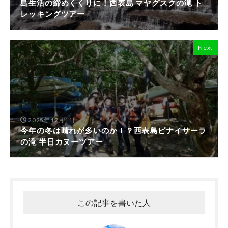
島生活の締めくくりに！西表島 マヤグスクの滝 ト
レッキングツアー
Next
2025年12月11日
今年の冬は晴れが多いのか！？西表島ピナイサーラ
の滝 半日カヌーツアー
この記事を書いた人