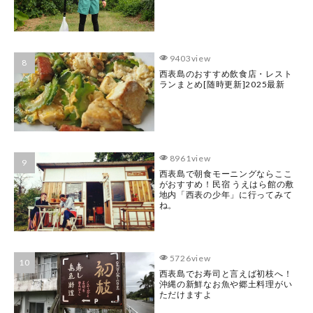
9403view
西表島のおすすめ飲食店・レスト
ランまとめ[随時更新]2025最新
8961view
西表島で朝食モーニングならここ
がおすすめ！民宿 うえはら館の敷
地内「西表の少年」に行ってみて
ね。
5726view
西表島でお寿司と言えば初枝へ！
沖縄の新鮮なお魚や郷土料理がい
ただけますよ