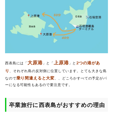
大原港
上原港
2つの港があ
西表島には「
」と「
」と
り
、それぞれ島の反対側に位置しています。とても大きな島
乗り間違えると大変
なので
、、どころかすべての予定がパ
ーになる可能性もあるので要注意です。
卒業旅行に西表島がおすすめの理由