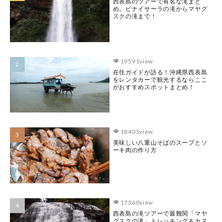
西表島のツアーで有名な滝まと
め。ピナイサーラの滝からマヤグ
スクの滝まで！
19591view
在住ガイドが語る！沖縄県西表島
をレンタカーで観光するならここ
がおすすめスポットまとめ！
18403view
美味しい八重山そばのスープとソ
ーキ肉の作り方
17360view
西表島の滝ツアーで最難関「マヤ
グスクの滝」トレッキング＆カヌ