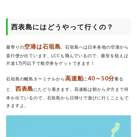
6
ま
と
め
西表島にはどうやって行くの？
7
過去
の卒
業旅
空港は石垣島
最寄りの
。石垣島へは日本各地の空港から
行・
直行便が出ています。LCCも飛んでいるので、最安を狙えば
学生
さん
片道1万円以下で航空券をゲットできます！
旅行
の様
高速船
40～50分
子は
石垣島の離島ターミナルから
に
乗る
こち
西表島
と、
ら！
にたどり着きます。高速船は朝から夕方まで何
本か出ているので、石垣島から日帰りで遊びに行くこともで
きますよ。